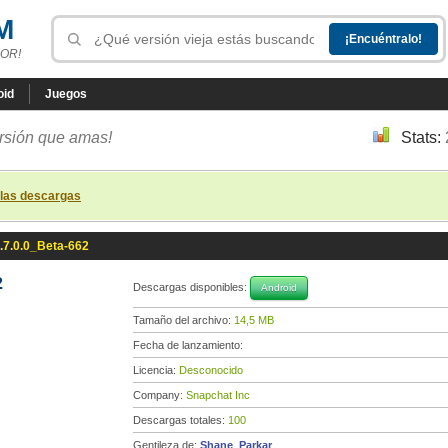
M
OR!
oid
Juegos
ersión que amas!
Stats:
 las descargas
.7.0.0_Beta-662
2
Descargas disponibles:
Android
Tamaño del archivo:
14,5 MB
Fecha de lanzamiento:
Licencia:
Desconocido
Company:
Snapchat Inc
Descargas totales:
100
Gentileza de:
Shane_Parkar