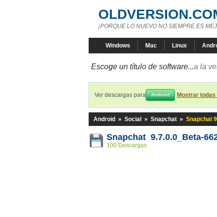
OLDVERSION.CO
¡PORQUE LO NUEVO NO SIEMPRE ES MEJ
Windows
Mac
Linux
Andr
Escoge un título de software...
a la v
Ver descargas para
Mostrar todas
Android
Android
»
Social
»
Snapchat
»
Snapchat 9
Snapchat 9.7.0.0_Beta-66
100 Descargas