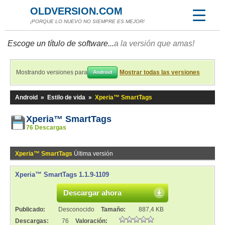
OLDVERSION.COM
¡PORQUE LO NUEVO NO SIEMPRE ES MEJOR!
Escoge un título de software...
a la versión que amas!
Mostrando versiones para
Mostrar todas las versiones
Android
Android
»
Estilo de vida
»
Xperia™ SmartTags
Xperia™ SmartTags
76 Descargas
Xperia™ SmartTags
Última versión
Xperia™ SmartTags 1.1.9-1109
Descargar ahora
Publicado:
Desconocido
Tamaño:
887,4 KB
Descargas:
76
Valoración: