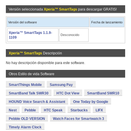
Versión seleccionada
Xperia™ SmartTags
para descargar GRATIS!
Versión del software
Fecha de lanzamiento
Xperia™ SmartTags 1.1.9-
Desconocido
1109
Xperia™ SmartTags
Descripción
No hay descripción disponible para este software.
Otros Estilo de vida Software
SmartThings Mobile
Samsung Pay
SmartBand Talk SWR30
HTC Dot View
SmartBand SWR10
HOUND Voice Search & Assistant
One Today by Google
Nest
Pebble
HTC Speak
Starbucks
LIFX
Pebble OLD VERSION
Watch Faces for Smartwatch 3
Timely Alarm Clock