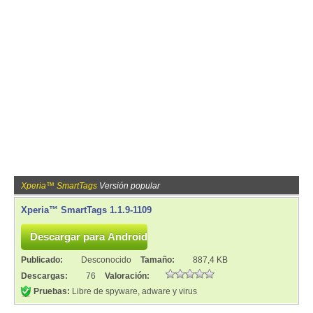
Xperia™ SmartTags
Versión popular
Xperia™ SmartTags 1.1.9-1109
Publicado:
Desconocido
Tamaño:
887,4 KB
Descargas:
76
Valoración:
Pruebas:
Libre de spyware, adware y virus