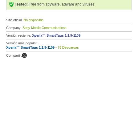
Tested:
Free from spyware, adware and viruses
Sitio oficial:
No disponible
Company:
Sony Mobile Communications
Versión reciente:
Xperia™ SmartTags 1.1.9-1109
Versión más popular:
Xperia™ SmartTags 1.1.9-1109
- 76 Descargas
Compartir: