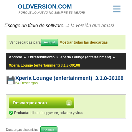
OLDVERSION.COM
¡PORQUE LO NUEVO NO SIEMPRE ES MEJOR!
Escoge un título de software...
a la versión que amas!
Ver descargas para
Mostrar todas las descargas
Android
Android
»
Entretenimiento
»
Xperia Lounge (entertainment)
»
Xperia Lounge (entertainment) 3.1.8-30108
Xperia Lounge (entertainment) 3.1.8-30108
64 Descargas
Descargar ahora
Probada:
Libre de spyware, adware y virus
Descargas disponibles:
Android