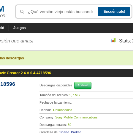
M
OR!
oid
Juegos
ersión que amas!
Stats:
 las descargas
vie Creator 2.4.A.0.4-4718596
718596
Descargas disponibles:
Android
Tamaño del archivo:
9,7 MB
Fecha de lanzamiento:
Licencia:
Desconocido
Company:
Sony Mobile Communications
Descargas totales:
59
Gentileza de:
Shane_Parkar