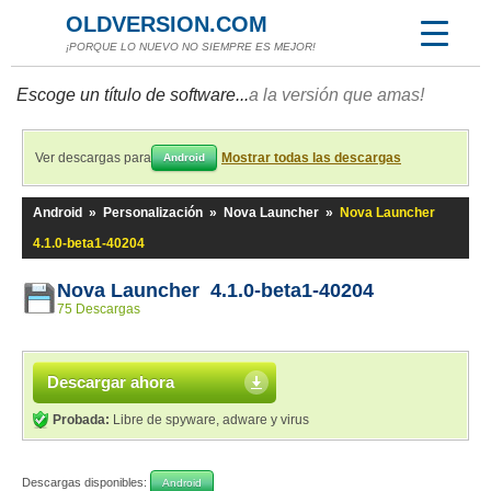
OLDVERSION.COM
¡PORQUE LO NUEVO NO SIEMPRE ES MEJOR!
Escoge un título de software...
a la versión que amas!
Ver descargas para
Mostrar todas las descargas
Android
Android
»
Personalización
»
Nova Launcher
»
Nova Launcher
4.1.0-beta1-40204
Nova Launcher 4.1.0-beta1-40204
75 Descargas
Descargar ahora
Probada:
Libre de spyware, adware y virus
Descargas disponibles:
Android