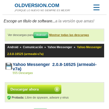
OLDVERSION.COM
¡PORQUE LO NUEVO NO SIEMPRE ES MEJOR!
Escoge un título de software...
a la versión que amas!
Ver descargas para
Mostrar todas las descargas
Android
Android
»
Comunicación
»
Yahoo Messenger
»
Yahoo Messenger
2.0.8-16525 (armeabi-v7a)
Yahoo Messenger 2.0.8-16525 (armeabi-
v7a)
555 Descargas
Descargar ahora
Probada:
Libre de spyware, adware y virus