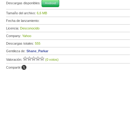
Descargas disponibles:
Android
Tamaño del archivo:
6,6 MB
Fecha de lanzamiento:
Licencia:
Desconocido
Company:
Yahoo
Descargas totales:
555
Gentileza de:
Shane_Parkar
Valoración:
(0 votos)
Compartir: