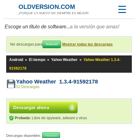
OLDVERSION.COM
¡PORQUE LO NUEVO NO SIEMPRE ES MEJOR!
Escoge un título de software...
a la versión que amas!
Ver descargas para
Mostrar todas las descargas
Android
Android
»
El tiempo
»
Yahoo Weather
»
Yahoo Weather 1.3.4-
91592178
Yahoo Weather 1.3.4-91592178
52 Descargas
Descargar ahora
Probada:
Libre de spyware, adware y virus
Descargas disponibles:
Android