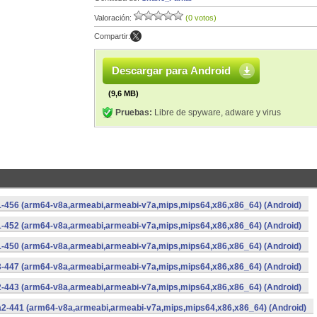
Valoración:
(0 votos)
Compartir:
Descargar para Android
(9,6 MB)
Pruebas:
Libre de spyware, adware y virus
-456 (arm64-v8a,armeabi,armeabi-v7a,mips,mips64,x86,x86_64) (Android)
-452 (arm64-v8a,armeabi,armeabi-v7a,mips,mips64,x86,x86_64) (Android)
-450 (arm64-v8a,armeabi,armeabi-v7a,mips,mips64,x86,x86_64) (Android)
-447 (arm64-v8a,armeabi,armeabi-v7a,mips,mips64,x86,x86_64) (Android)
-443 (arm64-v8a,armeabi,armeabi-v7a,mips,mips64,x86,x86_64) (Android)
a2-441 (arm64-v8a,armeabi,armeabi-v7a,mips,mips64,x86,x86_64) (Android)