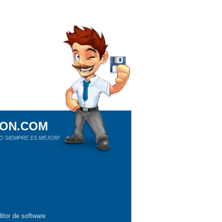
ION.COM
O SIEMPRE ES MEJOR!
itor de software