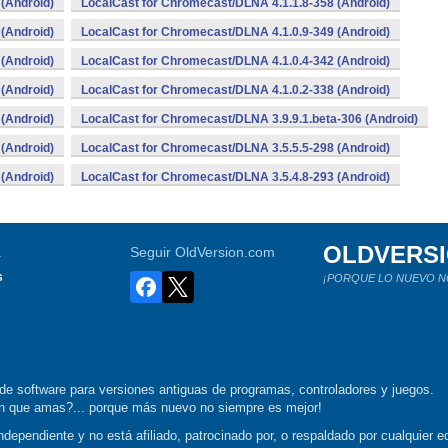
(Android)
LocalCast for Chromecast/DLNA 4.1.1.8-358 (Android)
(Android)
LocalCast for Chromecast/DLNA 4.1.0.9-349 (Android)
(Android)
LocalCast for Chromecast/DLNA 4.1.0.4-342 (Android)
(Android)
LocalCast for Chromecast/DLNA 4.1.0.2-338 (Android)
(Android)
LocalCast for Chromecast/DLNA 3.9.9.1.beta-306 (Android)
(Android)
LocalCast for Chromecast/DLNA 3.5.5.5-298 (Android)
(Android)
LocalCast for Chromecast/DLNA 3.5.4.8-293 (Android)
OLDVERS
a
Seguir OldVersion.com
s
¡PORQUE LO NUEVO N
de software para versiones antiguas de programas, controladores y juegos.
ión que amas?... porque más nuevo no siempre es mejor!
dependiente y no está afiliado, patrocinado por, o respaldado por cualquier ed