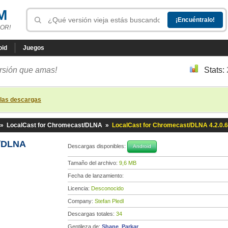
M
OR!
oid
Juegos
ersión que amas!
Stats:
 las descargas
»
LocalCast for Chromecast/DLNA
»
LocalCast for Chromecast/DLNA 4.2.0.
t/DLNA
Descargas disponibles:
Android
Tamaño del archivo:
9,6 MB
Fecha de lanzamiento:
Licencia:
Desconocido
Company:
Stefan Pledl
Descargas totales:
34
Gentileza de:
Shane_Parkar