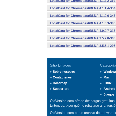
LocalCast for Chromecast/DLNA 4.1.2.2-362 
LocalCast for Chromecast/DLNA 4.1.1.4-354 
LocalCast for Chromecast/DLNA 4.1.0.6-346 
LocalCast for Chromecast/DLNA 4.1.0.3-340 
LocalCast for Chromecast/DLNA 4.0.0.7-316 
LocalCast for Chromecast/DLNA 3.5.7.0-303 
LocalCast for Chromecast/DLNA 3.5.5.1-295 
Sitio Enlaces
Categorí
Sobre nosotros
Window
Contáctenos
Mac
Roadmap
Linux
Supporters
Android
Juegos
OldVersion.com ofrece descargas gratuitas 
Entonces, ¿por qué no rebajarse a la vers
OldVersion.com es un archivo de software in