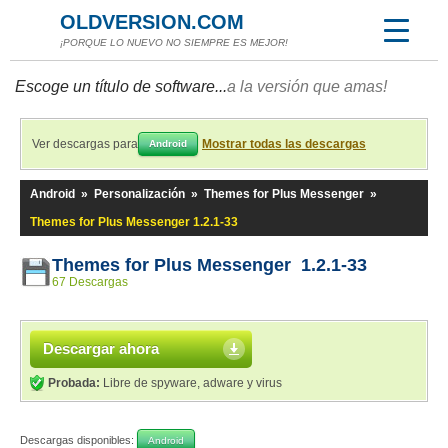
OLDVERSION.COM
¡PORQUE LO NUEVO NO SIEMPRE ES MEJOR!
Escoge un título de software...
a la versión que amas!
Ver descargas para
Mostrar todas las descargas
Android
Android
»
Personalización
»
Themes for Plus Messenger
»
Themes for Plus Messenger 1.2.1-33
Themes for Plus Messenger 1.2.1-33
67 Descargas
Descargar ahora
Probada:
Libre de spyware, adware y virus
Descargas disponibles:
Android