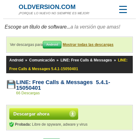
OLDVERSION.COM
¡PORQUE LO NUEVO NO SIEMPRE ES MEJOR!
Escoge un título de software...
a la versión que amas!
Ver descargas para
Mostrar todas las descargas
Android
Android
»
Comunicación
»
LINE: Free Calls & Messages
»
LINE:
Free Calls & Messages 5.4.1-15050401
LINE: Free Calls & Messages 5.4.1-
15050401
66 Descargas
Descargar ahora
Probada:
Libre de spyware, adware y virus