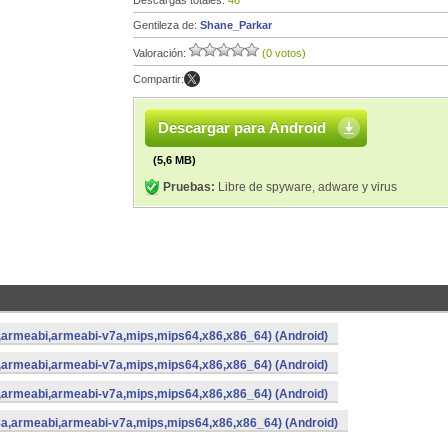
Descargas totales:
46
Gentileza de:
Shane_Parkar
Valoración:
(0 votos)
Compartir:
Descargar para Android
(5,6 MB)
Pruebas:
Libre de spyware, adware y virus
a,armeabi,armeabi-v7a,mips,mips64,x86,x86_64) (Android)
a,armeabi,armeabi-v7a,mips,mips64,x86,x86_64) (Android)
a,armeabi,armeabi-v7a,mips,mips64,x86,x86_64) (Android)
8a,armeabi,armeabi-v7a,mips,mips64,x86,x86_64) (Android)