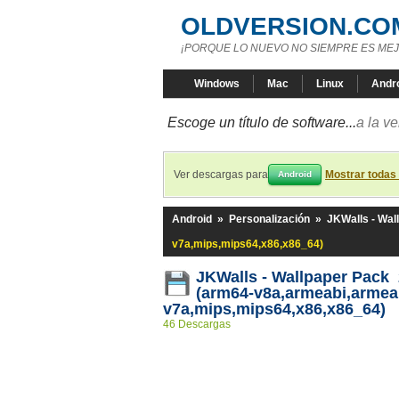
OLDVERSION.CO
¡PORQUE LO NUEVO NO SIEMPRE ES MEJ
Windows
Mac
Linux
Andr
Escoge un título de software...
a la v
Ver descargas para
Mostrar todas
Android
Android
»
Personalización
»
JKWalls - Wal
v7a,mips,mips64,x86,x86_64)
JKWalls - Wallpaper Pack 
(arm64-v8a,armeabi,armea
v7a,mips,mips64,x86,x86_64)
46 Descargas