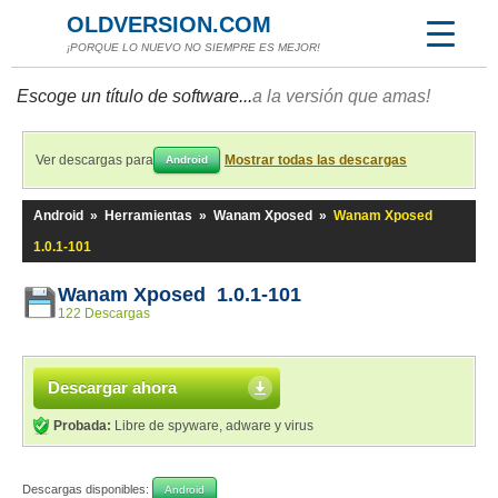
OLDVERSION.COM
¡PORQUE LO NUEVO NO SIEMPRE ES MEJOR!
Escoge un título de software...
a la versión que amas!
Ver descargas para
Mostrar todas las descargas
Android
Android
»
Herramientas
»
Wanam Xposed
»
Wanam Xposed
1.0.1-101
Wanam Xposed 1.0.1-101
122 Descargas
Descargar ahora
Probada:
Libre de spyware, adware y virus
Descargas disponibles:
Android