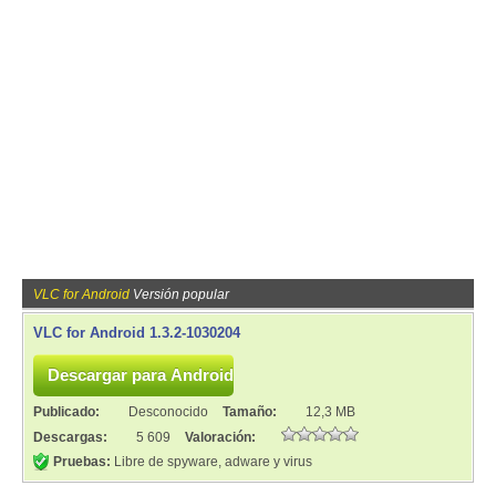
VLC for Android
Versión popular
VLC for Android 1.3.2-1030204
Publicado:
Desconocido
Tamaño:
12,3 MB
Descargas:
5 609
Valoración:
Pruebas:
Libre de spyware, adware y virus