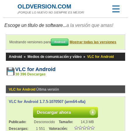
OLDVERSION.COM
¡PORQUE LO NUEVO NO SIEMPRE ES MEJOR!
Escoge un título de software...
a la versión que amas!
Mostrando versiones para
Mostrar todas las versiones
Android
Android
»
Medios de comunicación y vídeo
»
VLC for Android
VLC for Android
30 396 Descargas
VLC for Android
Última versión
VLC for Android 1.7.5-1070507 (arm64-v8a)
Descargar ahora
Publicado:
Desconocido
Tamaño:
14,3 MB
Descargas:
1 551
Valoración: