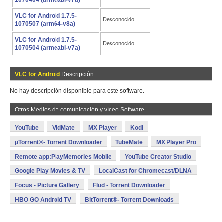
1070404 (armeabi-v7a)
VLC for Android 1.7.5-
Desconocido
1070507 (arm64-v8a)
VLC for Android 1.7.5-
Desconocido
1070504 (armeabi-v7a)
VLC for Android
Descripción
No hay descripción disponible para este software.
Otros Medios de comunicación y vídeo Software
YouTube
VidMate
MX Player
Kodi
µTorrent®- Torrent Downloader
TubeMate
MX Player Pro
Remote app:PlayMemories Mobile
YouTube Creator Studio
Google Play Movies & TV
LocalCast for Chromecast/DLNA
Focus - Picture Gallery
Flud - Torrent Downloader
HBO GO Android TV
BitTorrent®- Torrent Downloads