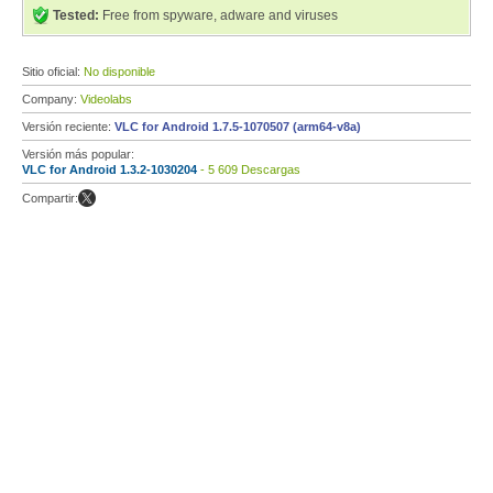
Tested:
Free from spyware, adware and viruses
Sitio oficial:
No disponible
Company:
Videolabs
Versión reciente:
VLC for Android 1.7.5-1070507 (arm64-v8a)
Versión más popular:
VLC for Android 1.3.2-1030204
- 5 609 Descargas
Compartir: