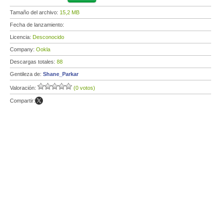
Tamaño del archivo:
15,2 MB
Fecha de lanzamiento:
Licencia:
Desconocido
Company:
Ookla
Descargas totales:
88
Gentileza de:
Shane_Parkar
Valoración:
(0 votos)
Compartir: