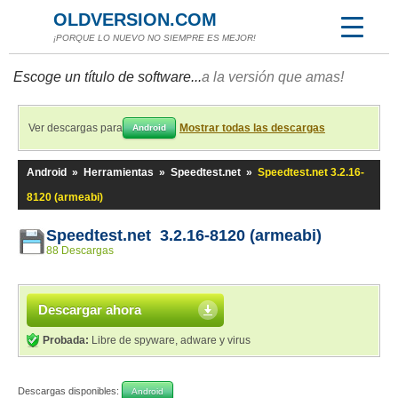
OLDVERSION.COM
¡PORQUE LO NUEVO NO SIEMPRE ES MEJOR!
Escoge un título de software...
a la versión que amas!
Ver descargas para
Mostrar todas las descargas
Android
Android
»
Herramientas
»
Speedtest.net
»
Speedtest.net 3.2.16-
8120 (armeabi)
Speedtest.net 3.2.16-8120 (armeabi)
88 Descargas
Descargar ahora
Probada:
Libre de spyware, adware y virus
Descargas disponibles:
Android