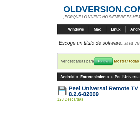
OLDVERSION.CO
¡PORQUE LO NUEVO NO SIEMPRE ES MEJ
Windows
Mac
Linux
Andr
Escoge un título de software...
a la v
Ver descargas para
Mostrar todas
Android
Android
»
Entretenimiento
»
Peel Universa
Peel Universal Remote TV
8.2.6-82009
128 Descargas