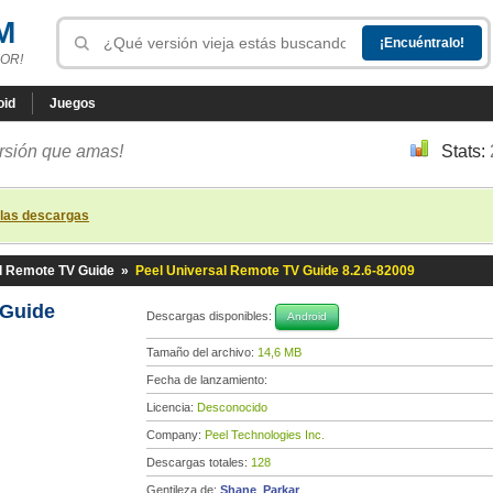
M
OR!
oid
Juegos
ersión que amas!
Stats:
 las descargas
l Remote TV Guide
»
Peel Universal Remote TV Guide 8.2.6-82009
 Guide
Descargas disponibles:
Android
Tamaño del archivo:
14,6 MB
Fecha de lanzamiento:
Licencia:
Desconocido
Company:
Peel Technologies Inc.
Descargas totales:
128
Gentileza de:
Shane_Parkar