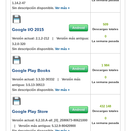
La semana pasada
1.14.2-47
Sin descripción disponible.
Ver más »
509
Android
Google I/O 2015
Descargas totales
0
Versión actual:
2.1.2-212
|
Versión más antigua:
La semana pasada
3.2.0-320
Sin descripción disponible.
Ver más »
1 984
Android
Google Play Books
Descargas totales
0
Versión actual:
3.3.32-30332
|
Versión más
La semana pasada
antigua:
3.5.13-30513
Sin descripción disponible.
Ver más »
432 148
Android
Google Play Store
Descargas totales
0
Versión actual:
6.2.10.A-all_[0]_2590673-80621000
La semana pasada
|
Versión más antigua:
5.12.9-80420900
Sin descripción disponible.
Ver más »