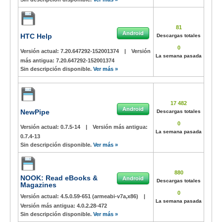
81
Android
HTC Help
Descargas totales
0
Versión actual:
7.20.647292-152001374
|
Versión
La semana pasada
más antigua:
7.20.647292-152001374
Sin descripción disponible.
Ver más »
17 482
Android
NewPipe
Descargas totales
0
Versión actual:
0.7.5-14
|
Versión más antigua:
La semana pasada
0.7.4-13
Sin descripción disponible.
Ver más »
880
NOOK: Read eBooks &
Android
Descargas totales
Magazines
0
Versión actual:
4.5.0.59-651 (armeabi-v7a,x86)
|
La semana pasada
Versión más antigua:
4.0.2.28-472
Sin descripción disponible.
Ver más »