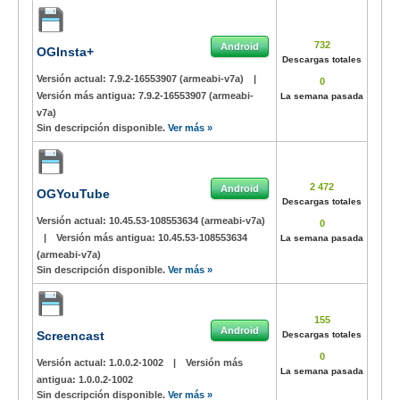
732
Android
OGInsta+
Descargas totales
Versión actual:
7.9.2-16553907 (armeabi-v7a)
|
0
Versión más antigua:
7.9.2-16553907 (armeabi-
La semana pasada
v7a)
Sin descripción disponible.
Ver más »
2 472
Android
OGYouTube
Descargas totales
Versión actual:
10.45.53-108553634 (armeabi-v7a)
0
|
Versión más antigua:
10.45.53-108553634
La semana pasada
(armeabi-v7a)
Sin descripción disponible.
Ver más »
155
Android
Screencast
Descargas totales
0
Versión actual:
1.0.0.2-1002
|
Versión más
La semana pasada
antigua:
1.0.0.2-1002
Sin descripción disponible.
Ver más »