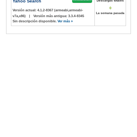
Yahoo Search
Descargas totales
0
Versión actual:
4.1.2-8367 (armeabi,armeabi-
La semana pasada
v7a,x86)
|
Versión más antigua:
3.3.4-8345
Sin descripción disponible.
Ver más »