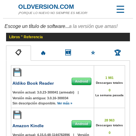
OLDVERSION.COM
¡PORQUE LO NUEVO NO SIEMPRE ES MEJOR!
Escoge un título de software...
a la versión que amas!
Libros " Referencia
📋
🔥
🆕
⭐
🏆
1 981
Android
Aldiko Book Reader
Descargas totales
0
Versión actual:
3.0.23-300041 (armeabi)
|
La semana pasada
Versión más antigua:
3.0.16-300034
Sin descripción disponible.
Ver más »
28 963
Android
Amazon Kindle
Descargas totales
0
Versión actual:
4.15.0.48-1144782896
|
Versión