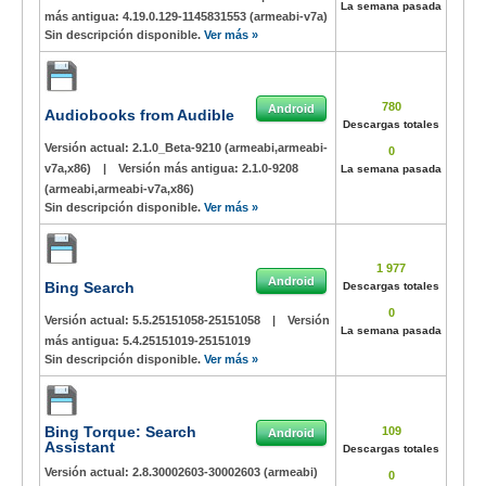
La semana pasada
más antigua:
4.19.0.129-1145831553 (armeabi-v7a)
Sin descripción disponible.
Ver más »
780
Android
Audiobooks from Audible
Descargas totales
Versión actual:
2.1.0_Beta-9210 (armeabi,armeabi-
0
v7a,x86)
|
Versión más antigua:
2.1.0-9208
La semana pasada
(armeabi,armeabi-v7a,x86)
Sin descripción disponible.
Ver más »
1 977
Android
Bing Search
Descargas totales
0
Versión actual:
5.5.25151058-25151058
|
Versión
La semana pasada
más antigua:
5.4.25151019-25151019
Sin descripción disponible.
Ver más »
Bing Torque: Search
109
Android
Assistant
Descargas totales
Versión actual:
2.8.30002603-30002603 (armeabi)
0