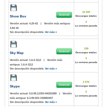
16 200
Android
Show Box
Descargas totales
0
Versión actual:
4.25-62
|
Versión más antigua:
La semana pasada
3.84-30
Sin descripción disponible.
Ver más »
199
Android
Sky Map
Descargas totales
0
Versión actual:
1.6.4-1112
|
Versión más
La semana pasada
antigua:
1.6.4-1112
Sin descripción disponible.
Ver más »
2 076
Android
Skype
Descargas totales
0
Versión actual:
5.6.99.12393-84291689
|
Versión
La semana pasada
más antigua:
6.3.99.503-100860407
Sin descripción disponible.
Ver más »