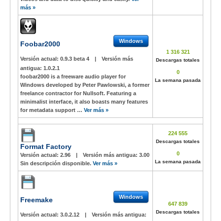
más »
Windows
Foobar2000
1 316 321
Versión actual:
0.9.3 beta 4
|
Versión más
Descargas totales
antigua:
1.0.2.1
0
foobar2000 is a freeware audio player for
La semana pasada
Windows developed by Peter Pawlowski, a former
freelance contractor for Nullsoft. Featuring a
minimalist interface, it also boasts many features
for metadata support …
Ver más »
224 555
Descargas totales
Format Factory
0
Versión actual:
2.96
|
Versión más antigua:
3.00
La semana pasada
Sin descripción disponible.
Ver más »
Windows
Freemake
647 839
Descargas totales
Versión actual:
3.0.2.12
|
Versión más antigua: