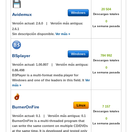
20 504
Windows
Avidemux
Descargas totales
0
Versión actual:
2.6.0
|
Versión más antigua:
La semana pasada
2.6.1
Sin descripción disponible.
Ver más »
Windows
BSplayer
784 992
Descargas totales
Versión actual:
1.00.807
|
Versión más antigua:
0
0.86.498
La semana pasada
BSPlayer is a multi-format media player for
Windows and one of the leaders in this field. It
Ver
más »
Linux
BurnerOnFire
7 157
Descargas totales
Versión actual:
0.1
|
Versión más antigua:
0.1
0
BurnerOnFire is a multi-threaded program that
La semana pasada
can write the same content on multiple CD/DVDs
at the same time. It is developed and tested only