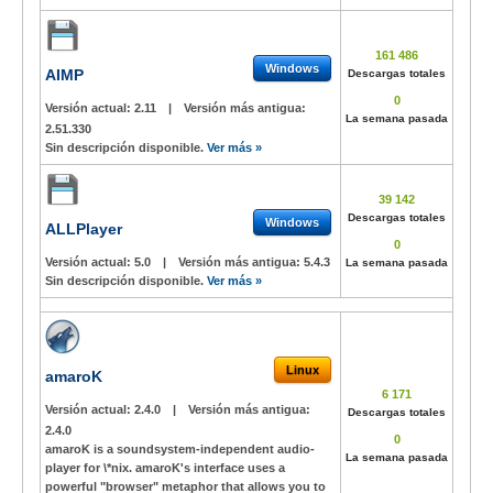
161 486
Windows
AIMP
Descargas totales
0
Versión actual:
2.11
|
Versión más antigua:
La semana pasada
2.51.330
Sin descripción disponible.
Ver más »
39 142
Descargas totales
Windows
ALLPlayer
0
Versión actual:
5.0
|
Versión más antigua:
5.4.3
La semana pasada
Sin descripción disponible.
Ver más »
Linux
amaroK
6 171
Versión actual:
2.4.0
|
Versión más antigua:
Descargas totales
2.4.0
0
amaroK is a soundsystem-independent audio-
La semana pasada
player for \*nix. amaroK's interface uses a
powerful "browser" metaphor that allows you to