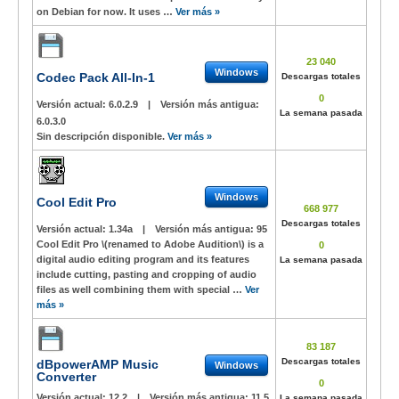
on Debian for now. It uses …
Ver más »
23 040
Windows
Codec Pack All-In-1
Descargas totales
0
Versión actual:
6.0.2.9
|
Versión más antigua:
La semana pasada
6.0.3.0
Sin descripción disponible.
Ver más »
Windows
Cool Edit Pro
668 977
Descargas totales
Versión actual:
1.34a
|
Versión más antigua:
95
Cool Edit Pro \(renamed to Adobe Audition\) is a
0
digital audio editing program and its features
La semana pasada
include cutting, pasting and cropping of audio
files as well combining them with special …
Ver
más »
83 187
Descargas totales
dBpowerAMP Music
Windows
Converter
0
Versión actual:
12.2
|
Versión más antigua:
11.5
La semana pasada