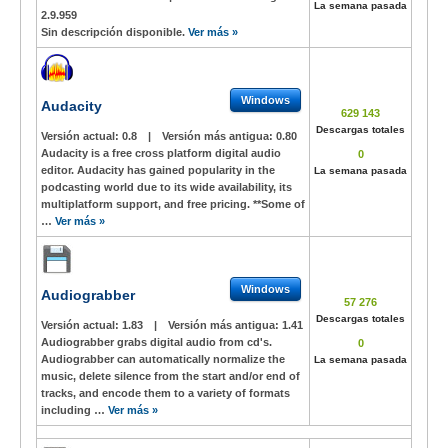
La semana pasada
2.9.959
Sin descripción disponible.
Ver más »
Windows
Audacity
629 143
Descargas totales
Versión actual:
0.8
|
Versión más antigua:
0.80
Audacity is a free cross platform digital audio
0
editor. Audacity has gained popularity in the
La semana pasada
podcasting world due to its wide availability, its
multiplatform support, and free pricing. **Some of
…
Ver más »
Windows
Audiograbber
57 276
Descargas totales
Versión actual:
1.83
|
Versión más antigua:
1.41
Audiograbber grabs digital audio from cd's.
0
Audiograbber can automatically normalize the
La semana pasada
music, delete silence from the start and/or end of
tracks, and encode them to a variety of formats
including …
Ver más »