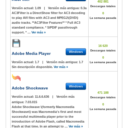
402 881
Descargas totales
Versión actual:
1.09
|
Versión más antigua:
0.3a
AC3Filter is a DirectShow filter for AC3 decoding
0
to play AVI files with AC3 and MPEG2\(DVD\)
La semana pasada
audio tracks. **AC3Filter Features** * Full AC3
standard compliance. * S/PDIF passthrough
support. * …
Ver más »
16 620
Descargas totales
Windows
Adobe Media Player
0
Versión actual:
1.7
|
Versión más antigua:
1.7
La semana pasada
Sin descripción disponible.
Ver más »
Windows
Adobe Shockwave
471 188
Versión actual:
11.6.6.636
|
Versión más
Descargas totales
antigua:
7.03.015
0
Adobe Shockwave \(formerly Macromedia
La semana pasada
Shockwave\) was Macromedia's first and most
successful multimedia player prior to the
introduction of Adobe Flash, called Macromedia
Flash at that time. In an attempt to …
Ver más »