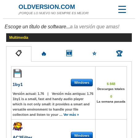
OLDVERSION.COM
¡PORQUE LO NUEVO NO SIEMPRE ES MEJOR!
Escoge un título de software...
a la versión que amas!
Multimedia
📋
🔥
🆕
⭐
🏆
Windows
1by1
6 848
Descargas totales
Versión actual:
1.76
|
Versión más antigua:
1.76
0
1by1 is a small, fast and handy audio player
La semana pasada
which is not only small: it provides a smart and
versatile environment to handle your file
collection and listen to your …
Ver más »
Windows
AC3Filter