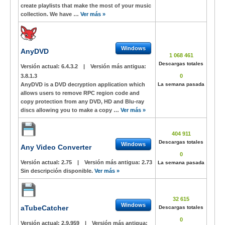
create playlists that make the most of your music
collection. We have …
Ver más »
Windows
AnyDVD
1 068 461
Descargas totales
Versión actual:
6.4.3.2
|
Versión más antigua:
3.8.1.3
0
AnyDVD is a DVD decryption application which
La semana pasada
allows users to remove RPC region code and
copy protection from any DVD, HD and Blu-ray
discs allowing you to make a copy …
Ver más »
404 911
Descargas totales
Windows
Any Video Converter
0
Versión actual:
2.75
|
Versión más antigua:
2.73
La semana pasada
Sin descripción disponible.
Ver más »
32 615
Windows
aTubeCatcher
Descargas totales
0
Versión actual:
2.9.959
|
Versión más antigua: