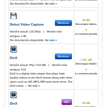
Sin descripción disponible.
Ver más »
46 069
Windows
Debut Video Capture
Descargas totales
0
Versión actual:
1.61 Beta
|
Versión más
La semana pasada
antigua:
1.48
Sin descripción disponible.
Ver más »
Windows
DivX
1 531 184
Descargas totales
Versión actual:
Play 7.0.0.186
|
Versión más
antigua:
4.12
0
DivX is a digital video player that plays high
La semana pasada
quality videos in the DivX format along with other
types such as AVI, MKV, MP4 and much more. The
DivX codec …
Ver más »
Mac
DivX
36 048
Descargas totales