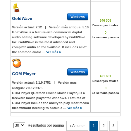
Windows
GoldWave
346 308
Descargas totales
Versión actual:
2.12
|
Versión más antigua:
5.10
GoldWave is a feature-rich commercial digital
0
audio editing software developed by GoldWave
La semana pasada
Inc. GoldWave is the most advanced and
complete audio editor available. It includes all of
the common audio …
Ver más »
Windows
GOM Player
421 651
Descargas totales
Versión actual:
2.1.9.3752
|
Versión más
antigua:
2.0.12.3375
0
GOM Player \(Gretech Online Movie Player\) is a
La semana pasada
freeware movie player for Windows. Features of
GOM Player include the ability to play most media
files without needing to obtain a …
Ver más »
Resultados por página
«
Anterior
1
2
3