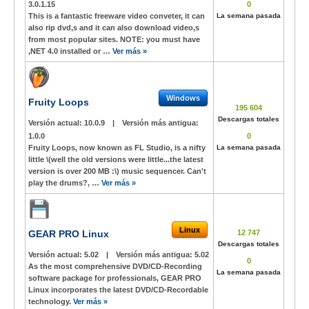
3.0.1.15
0
This is a fantastic freeware video conveter, it can
La semana pasada
also rip dvd,s and it can also download video,s
from most popular sites. NOTE: you must have
,NET 4.0 installed or …
Ver más »
Windows
Fruity Loops
195 604
Descargas totales
Versión actual:
10.0.9
|
Versión más antigua:
1.0.0
0
Fruity Loops, now known as FL Studio, is a nifty
La semana pasada
little \(well the old versions were little...the latest
version is over 200 MB :\) music sequencer. Can't
play the drums?, …
Ver más »
Linux
GEAR PRO Linux
12 747
Descargas totales
Versión actual:
5.02
|
Versión más antigua:
5.02
0
As the most comprehensive DVD/CD-Recording
La semana pasada
software package for professionals, GEAR PRO
Linux incorporates the latest DVD/CD-Recordable
technology.
Ver más »