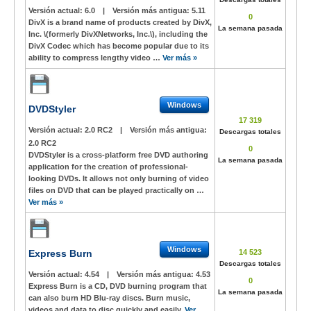
Versión actual:
6.0
|
Versión más antigua:
5.11
0
DivX is a brand name of products created by DivX,
La semana pasada
Inc. \(formerly DivXNetworks, Inc.\), including the
DivX Codec which has become popular due to its
ability to compress lengthy video …
Ver más »
Windows
DVDStyler
17 319
Versión actual:
2.0 RC2
|
Versión más antigua:
Descargas totales
2.0 RC2
0
DVDStyler is a cross-platform free DVD authoring
La semana pasada
application for the creation of professional-
looking DVDs. It allows not only burning of video
files on DVD that can be played practically on …
Ver más »
Windows
Express Burn
14 523
Descargas totales
Versión actual:
4.54
|
Versión más antigua:
4.53
0
Express Burn is a CD, DVD burning program that
La semana pasada
can also burn HD Blu-ray discs. Burn music,
videos and data to disc quickly and easily.
Ver