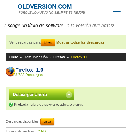
OLDVERSION.COM
¡PORQUE LO NUEVO NO SIEMPRE ES MEJOR!
Escoge un título de software...
a la versión que amas!
Ver descargas para
Mostrar todas las descargas
Linux
Linux
»
Comunicación
»
Firefox
»
Firefox 1.0
Firefox 1.0
8 783 Descargas
Descargar ahora
Probada:
Libre de spyware, adware y virus
Descargas disponibles:
Linux
Tamaño del archivo:
8,2 MB