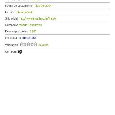
Fecha de lanzamiento:
Nov 09, 2004
Licencia:
Desconocido
Sitio oficial:
http://www.mozilla.com/firefox
Company:
Mozilla Foundation
Descargas totales:
8 783
Gentileza de:
debra1959
Valoración:
(0 votos)
Compartir: