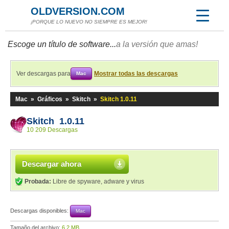
OLDVERSION.COM
¡PORQUE LO NUEVO NO SIEMPRE ES MEJOR!
Escoge un título de software...
a la versión que amas!
Ver descargas para
Mostrar todas las descargas
Mac
Mac
»
Gráficos
»
Skitch
»
Skitch 1.0.11
Skitch 1.0.11
10 209 Descargas
Descargar ahora
Probada:
Libre de spyware, adware y virus
Descargas disponibles:
Mac
Tamaño del archivo:
6,2 MB