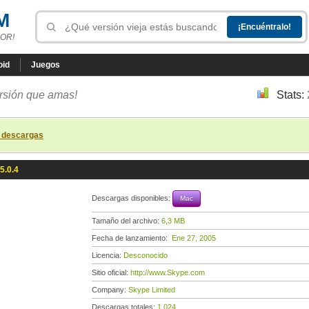
M
OR!
oid
Juegos
ersión que amas!
Stats:
s descargas
5.0.4
Descargas disponibles:
Mac
Tamaño del archivo:
6,3 MB
Fecha de lanzamiento:
Ene 27, 2005
Licencia:
Desconocido
Sitio oficial:
http://www.Skype.com
Company:
Skype Limited
Descargas totales:
1 024