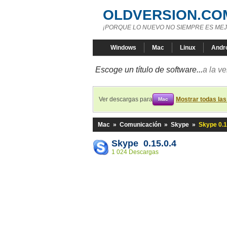
OLDVERSION.CO
¡PORQUE LO NUEVO NO SIEMPRE ES MEJ
Windows
Mac
Linux
Andr
Escoge un título de software...
a la v
Ver descargas para
Mostrar todas la
Mac
Mac
»
Comunicación
»
Skype
»
Skype 0.1
Skype 0.15.0.4
1 024 Descargas