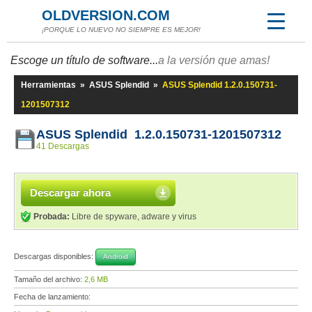
OLDVERSION.COM
¡PORQUE LO NUEVO NO SIEMPRE ES MEJOR!
Escoge un título de software...
a la versión que amas!
Herramientas
»
ASUS Splendid
»
ASUS Splendid 1.2.0.150731-
1201507312
ASUS Splendid 1.2.0.150731-1201507312
41 Descargas
Descargar ahora
Probada:
Libre de spyware, adware y virus
Descargas disponibles:
Android
Tamaño del archivo:
2,6 MB
Fecha de lanzamiento: