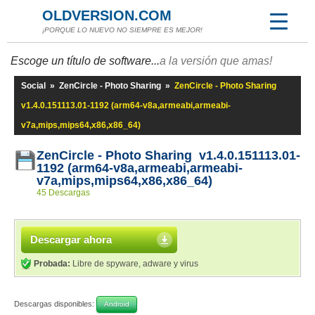
OLDVERSION.COM
¡PORQUE LO NUEVO NO SIEMPRE ES MEJOR!
Escoge un título de software...
a la versión que amas!
Social
»
ZenCircle - Photo Sharing
»
ZenCircle - Photo Sharing
v1.4.0.151113.01-1192 (arm64-v8a,armeabi,armeabi-
v7a,mips,mips64,x86,x86_64)
ZenCircle - Photo Sharing v1.4.0.151113.01-
1192 (arm64-v8a,armeabi,armeabi-
v7a,mips,mips64,x86,x86_64)
45 Descargas
Descargar ahora
Probada:
Libre de spyware, adware y virus
Descargas disponibles:
Android