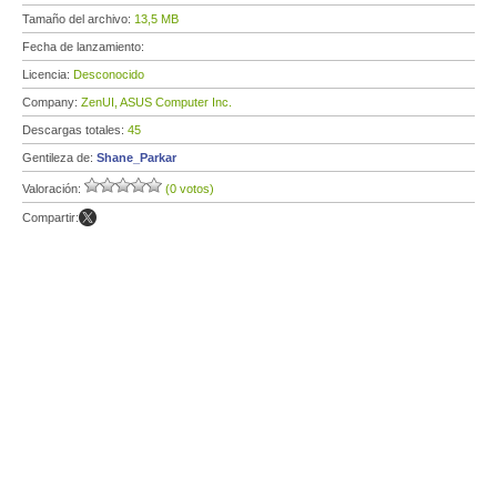
Tamaño del archivo:
13,5 MB
Fecha de lanzamiento:
Licencia:
Desconocido
Company:
ZenUI, ASUS Computer Inc.
Descargas totales:
45
Gentileza de:
Shane_Parkar
Valoración:
(0 votos)
Compartir: