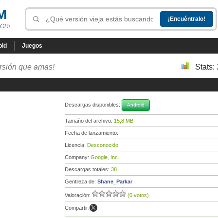
M
OR!
oid
Juegos
ersión que amas!
Stats:
Descargas disponibles:
Android
Tamaño del archivo:
15,8 MB
Fecha de lanzamiento:
Licencia:
Desconocido
Company:
Google, Inc.
Descargas totales:
38
Gentileza de:
Shane_Parkar
Valoración:
(0 votos)
Compartir: