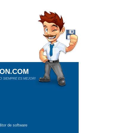
ION.COM
O SIEMPRE ES MEJOR!
itor de software