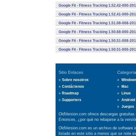
Google Fit - Fitness Tracking 1.52.42-000-2
Google Fit - Fitness Tracking 1.52.41-000-2
Google Fit - Fitness Tracking 1.51.08-008-2
Google Fit - Fitness Tracking 1.50.68-000-2
Google Fit - Fitness Tracking 1.50.51-008-2
Google Fit - Fitness Tracking 1.50.51-000-2
Sitio Enlaces
Categorí
Sobre nosotros
Window
Contáctenos
Mac
Roadmap
Linux
Supporters
Android
Juegos
OldVersion.com ofrece descargas gratuitas 
Entonces, ¿por qué no rebajarse a la vers
OldVersion.com es un archivo de software in
listado en este sitio a menos que se note e