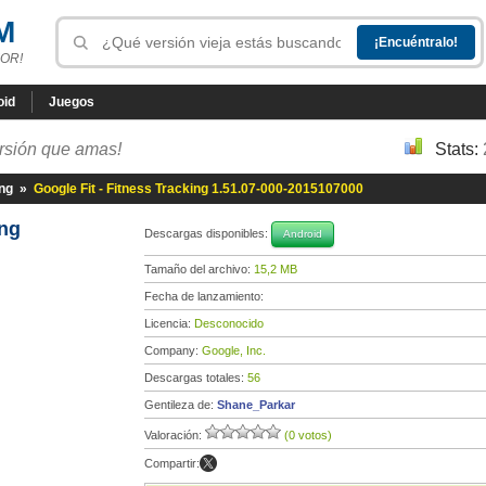
M
OR!
oid
Juegos
ersión que amas!
Stats:
ing
»
Google Fit - Fitness Tracking 1.51.07-000-2015107000
ing
Descargas disponibles:
Android
Tamaño del archivo:
15,2 MB
Fecha de lanzamiento:
Licencia:
Desconocido
Company:
Google, Inc.
Descargas totales:
56
Gentileza de:
Shane_Parkar
Valoración:
(0 votos)
Compartir: