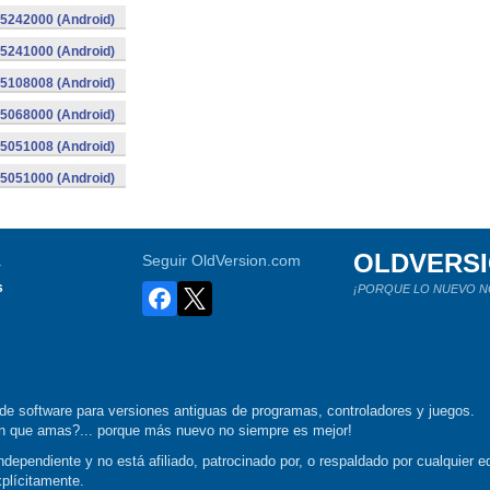
015242000 (Android)
015241000 (Android)
015108008 (Android)
015068000 (Android)
015051008 (Android)
015051000 (Android)
OLDVERS
a
Seguir OldVersion.com
s
¡PORQUE LO NUEVO N
de software para versiones antiguas de programas, controladores y juegos.
ión que amas?... porque más nuevo no siempre es mejor!
dependiente y no está afiliado, patrocinado por, o respaldado por cualquier ed
xplícitamente.