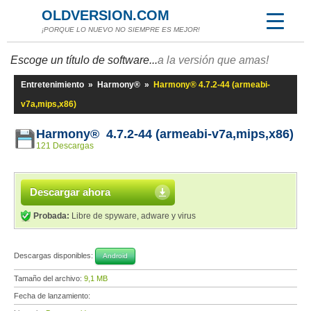
OLDVERSION.COM
¡PORQUE LO NUEVO NO SIEMPRE ES MEJOR!
Escoge un título de software...
a la versión que amas!
Entretenimiento
»
Harmony®
»
Harmony® 4.7.2-44 (armeabi-
v7a,mips,x86)
Harmony® 4.7.2-44 (armeabi-v7a,mips,x86)
121 Descargas
Descargar ahora
Probada:
Libre de spyware, adware y virus
Descargas disponibles:
Android
Tamaño del archivo:
9,1 MB
Fecha de lanzamiento: