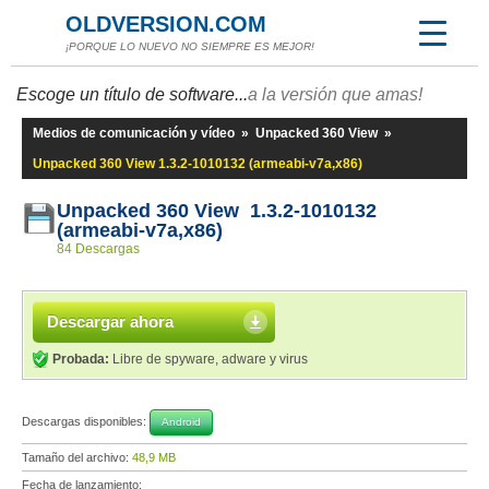
OLDVERSION.COM
¡PORQUE LO NUEVO NO SIEMPRE ES MEJOR!
Escoge un título de software...
a la versión que amas!
Medios de comunicación y vídeo
»
Unpacked 360 View
»
Unpacked 360 View 1.3.2-1010132 (armeabi-v7a,x86)
Unpacked 360 View 1.3.2-1010132
(armeabi-v7a,x86)
84 Descargas
Descargar ahora
Probada:
Libre de spyware, adware y virus
Descargas disponibles:
Android
Tamaño del archivo:
48,9 MB
Fecha de lanzamiento: