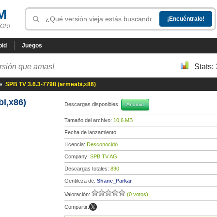
M
OR!
oid
Juegos
ersión que amas!
Stats:
»
SPB TV 3.6.3-7798 (armeabi,x86)
i,x86)
Descargas disponibles:
Android
Tamaño del archivo:
10,6 MB
Fecha de lanzamiento:
Licencia:
Desconocido
Company:
SPB TV AG
Descargas totales:
890
Gentileza de:
Shane_Parkar
Valoración:
(0 votos)
Compartir: