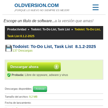
OLDVERSION.COM
¡PORQUE LO NUEVO NO SIEMPRE ES MEJOR!
Escoge un título de software...
a la versión que amas!
Productividad
»
Todoist: To-Do List, Task List
»
Todoist: To-Do List,
Task List 8.1.2-2025
Todoist: To-Do List, Task List 8.1.2-2025
137 Descargas
Descargar ahora
Probada:
Libre de spyware, adware y virus
Descargas disponibles:
Android
Tamaño del archivo:
9,2 MB
Fecha de lanzamiento: