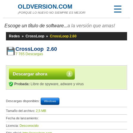
OLDVERSION.COM
¡PORQUE LO NUEVO NO SIEMPRE ES MEJOR!
Escoge un título de software...
a la versión que amas!
Redes
»
CrossLoop
»
CrossLoop 2.60
CrossLoop 2.60
7 765 Descargas
Descargar ahora
Probada:
Libre de spyware, adware y virus
Descargas disponibles:
Windows
Tamaño del archivo:
2,5 MB
Fecha de lanzamiento:
Licencia:
Desconocido