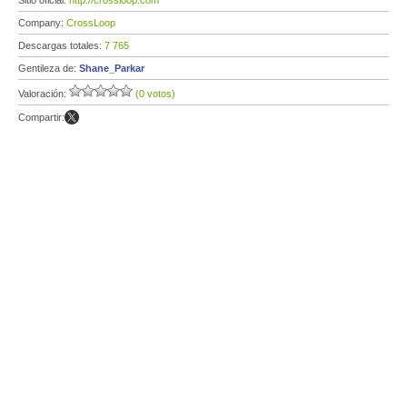
Sitio oficial:
http://crossloop.com
Company:
CrossLoop
Descargas totales:
7 765
Gentileza de:
Shane_Parkar
Valoración:
(0 votos)
Compartir: