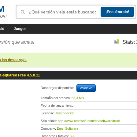
M
OR!
oid
Juegos
ersión que amas!
Stats:
s las descargas
a-squared Free 4.5.0.11
Descargas disponibles:
Windows
Tamaño del archivo:
55,3 MB
Fecha de lanzamiento:
Licencia:
Desconocido
Sitio oficial:
http://www.emsisoft.com/en/software/free/
Company:
Emsi Software
Descargas totales:
696