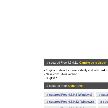
a-squared Free 4.5.0.11
Cambio de registro
- Engine update for more stability and with perfo
- New icon: Silver version.
- Bugfixes.
a-squared Free
Construye
a-squared Free 4.5.0.8 (Windows)
a-squa
a-squared Free 4.5.0.22 (Windows)
a-squ