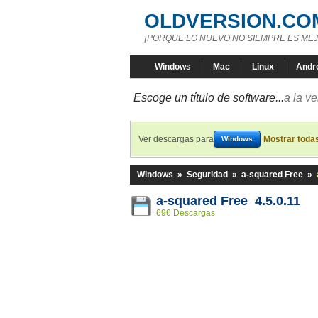
OLDVERSION.CO
¡PORQUE LO NUEVO NO SIEMPRE ES MEJ
Windows
Mac
Linux
Andr
Escoge un título de software...
a la v
Ver descargas para
Mostrar toda
Windows
Windows
»
Seguridad
»
a-squared Free
»
a-squared Free 4.5.0.11
696 Descargas