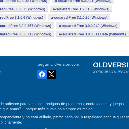
ared Free 4.0.0.38 (Windows)
a-squared Free 4.0.0.21 (Windows)
red Free 3.5.0.25 (Windows)
a-squared Free 3.5.0.15 (Windows)
red Free 3.1.0.6 (Windows)
a-squared Free 3.1.0.20 (Windows)
uared Free 3.0.0.357 (Windows)
a-squared Free 3.0.0.349 (Windows)
uared Free 3.0.0.313 (Windows)
a-squared Free 3.0.0.311 Beta (Windows)
OLDVERS
a
Seguir OldVersion.com
s
¡PORQUE LO NUEVO N
de software para versiones antiguas de programas, controladores y juegos.
ión que amas?... porque más nuevo no siempre es mejor!
dependiente y no está afiliado, patrocinado por, o respaldado por cualquier ed
xplícitamente.