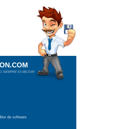
ION.COM
O SIEMPRE ES MEJOR!
itor de software