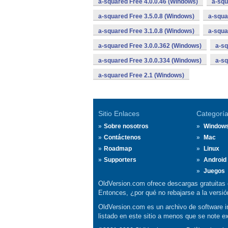
a-squared Free 4.0.0.46 (Windows)
a-squ
a-squared Free 3.5.0.8 (Windows)
a-squa
a-squared Free 3.1.0.8 (Windows)
a-squa
a-squared Free 3.0.0.362 (Windows)
a-sq
a-squared Free 3.0.0.334 (Windows)
a-sq
a-squared Free 2.1 (Windows)
Sitio Enlaces
Categorí
Sobre nosotros
Window
Contáctenos
Mac
Roadmap
Linux
Supporters
Android
Juegos
OldVersion.com ofrece descargas gratuitas 
Entonces, ¿por qué no rebajarse a la vers
OldVersion.com es un archivo de software in
listado en este sitio a menos que se note e