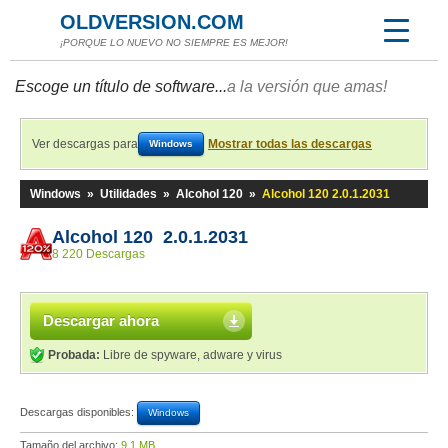
OLDVERSION.COM
¡PORQUE LO NUEVO NO SIEMPRE ES MEJOR!
Escoge un título de software...
a la versión que amas!
Ver descargas para
Mostrar todas las descargas
Windows
Windows
»
Utilidades
»
Alcohol 120
»
Alcohol 120 2.0.1.2031
Alcohol 120 2.0.1.2031
8 220 Descargas
Descargar ahora
Probada:
Libre de spyware, adware y virus
Descargas disponibles:
Windows
Tamaño del archivo:
9,1 MB