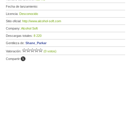
Fecha de lanzamiento:
Licencia:
Desconocido
Sitio oficial:
http://www.alcohol-soft.com
Company:
Alcohol Soft
Descargas totales:
8 220
Gentileza de:
Shane_Parkar
Valoración:
(0 votos)
Compartir: