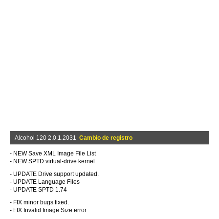
Alcohol 120 2.0.1.2031
Cambio de registro
- NEW Save XML Image File List
- NEW SPTD virtual-drive kernel
- UPDATE Drive support updated.
- UPDATE Language Files
- UPDATE SPTD 1.74
- FIX minor bugs fixed.
- FIX Invalid Image Size error