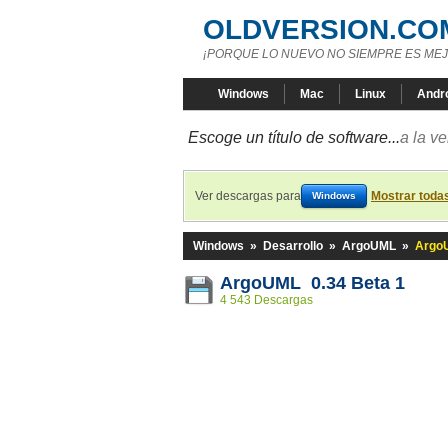
OLDVERSION.CO
¡PORQUE LO NUEVO NO SIEMPRE ES MEJ
Windows
Mac
Linux
Andr
Escoge un título de software...
a la v
Ver descargas para
Mostrar toda
Windows
Windows
»
Desarrollo
»
ArgoUML
»
ArgoU
ArgoUML 0.34 Beta 1
4 543 Descargas