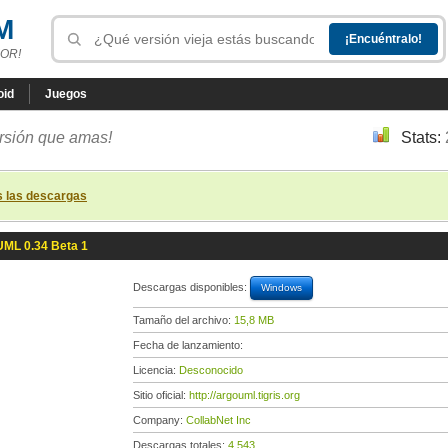
M
OR!
oid
Juegos
ersión que amas!
Stats:
s las descargas
ML 0.34 Beta 1
Descargas disponibles:
Windows
Tamaño del archivo:
15,8 MB
Fecha de lanzamiento:
Licencia:
Desconocido
Sitio oficial:
http://argouml.tigris.org
Company:
CollabNet Inc
Descargas totales:
4 543