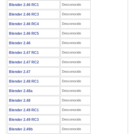
Blender 2.46 RC1
Desconocido
Blender 2.46 RC3
Desconocido
Blender 2.46 RC4
Desconocido
Blender 2.46 RC5
Desconocido
Blender 2.46
Desconocido
Blender 2.47 RC1
Desconocido
Blender 2.47 RC2
Desconocido
Blender 2.47
Desconocido
Blender 2.48 RC1
Desconocido
Blender 2.48a
Desconocido
Blender 2.48
Desconocido
Blender 2.49 RC1
Desconocido
Blender 2.49 RC3
Desconocido
Blender 2.49b
Desconocido