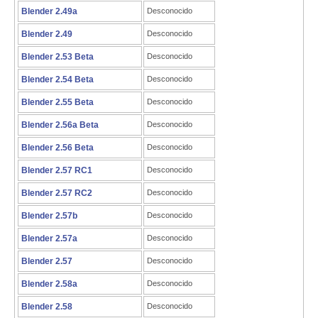
Blender 2.49a
Desconocido
Blender 2.49
Desconocido
Blender 2.53 Beta
Desconocido
Blender 2.54 Beta
Desconocido
Blender 2.55 Beta
Desconocido
Blender 2.56a Beta
Desconocido
Blender 2.56 Beta
Desconocido
Blender 2.57 RC1
Desconocido
Blender 2.57 RC2
Desconocido
Blender 2.57b
Desconocido
Blender 2.57a
Desconocido
Blender 2.57
Desconocido
Blender 2.58a
Desconocido
Blender 2.58
Desconocido