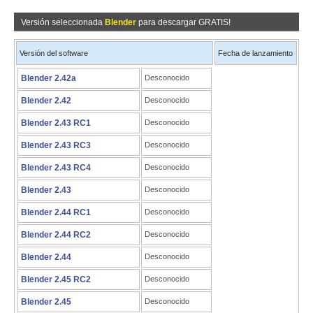
Versión seleccionada
Blender
para descargar GRATIS!
Versión del software
Fecha de lanzamiento
Blender 2.42a
Desconocido
Blender 2.42
Desconocido
Blender 2.43 RC1
Desconocido
Blender 2.43 RC3
Desconocido
Blender 2.43 RC4
Desconocido
Blender 2.43
Desconocido
Blender 2.44 RC1
Desconocido
Blender 2.44 RC2
Desconocido
Blender 2.44
Desconocido
Blender 2.45 RC2
Desconocido
Blender 2.45
Desconocido