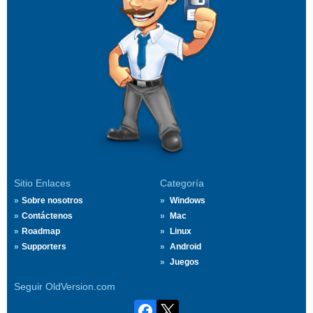
Sitio Enlaces
Categoría
Sobre nosotros
Windows
Contáctenos
Mac
Roadmap
Linux
Supporters
Android
Juegos
Seguir OldVersion.com