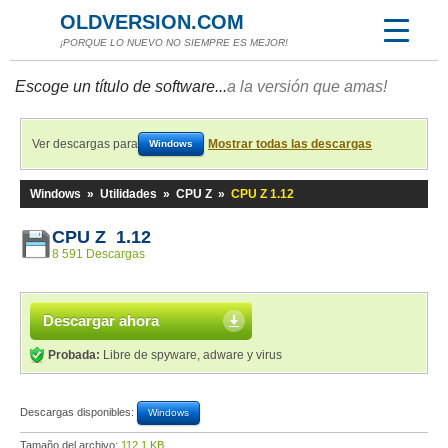
OLDVERSION.COM
¡PORQUE LO NUEVO NO SIEMPRE ES MEJOR!
Escoge un título de software...
a la versión que amas!
Ver descargas para
Mostrar todas las descargas
Windows
Windows
»
Utilidades
»
CPU Z
»
CPU Z 1.12
CPU Z 1.12
8 591 Descargas
Descargar ahora
Probada:
Libre de spyware, adware y virus
Descargas disponibles:
Windows
Tamaño del archivo:
112,1 KB