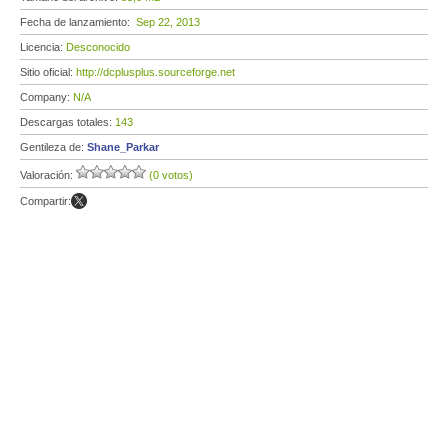
Fecha de lanzamiento:
Sep 22, 2013
Licencia:
Desconocido
Sitio oficial:
http://dcplusplus.sourceforge.net
Company:
N/A
Descargas totales:
143
Gentileza de:
Shane_Parkar
Valoración:
(0 votos)
Compartir: