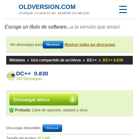
OLDVERSION.COM
¡PORQUE LO NUEVO NO SIEMPRE ES MEJOR!
Escoge un título de software...
a la versión que amas!
Ver descargas para
Mostrar todas las descargas
Windows
Windows
»
Uso compartido de archivos
»
DC++
»
DC++ 0.830
DC++ 0.830
143 Descargas
Descargar ahora
Probada:
Libre de spyware, adware y virus
Descargas disponibles:
Windows
Tamaño del archivo:
85,0 MB