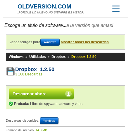
OLDVERSION.COM
¡PORQUE LO NUEVO NO SIEMPRE ES MEJOR!
Escoge un título de software...
a la versión que amas!
Ver descargas para
Mostrar todas las descargas
Windows
Windows
»
Utilidades
»
Dropbox
»
Dropbox 1.2.50
Dropbox 1.2.50
3 168 Descargas
Descargar ahora
Probada:
Libre de spyware, adware y virus
Descargas disponibles:
Windows
Tamaño del archivo:
14,3 MB