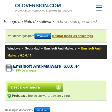
OLDVERSION.COM
¡PORQUE LO NUEVO NO SIEMPRE ES MEJOR!
Escoge un título de software...
a la versión que amas!
Ver descargas para
Mostrar todas las descargas
Windows
Windows
»
Seguridad
»
Emsisoft Anti-Malware
»
Emsisoft Anti-
Malware 6.0.0.44
Emsisoft Anti-Malware 6.0.0.44
4 290 Descargas
Descargar ahora
Probada:
Libre de spyware, adware y virus
Descargas disponibles:
Windows