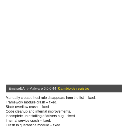
Emsisoft Anti-Malware 6.0.0.44
Cambio de registro
Manually created host rule disappears from the list – fixed.
Framework module crash – fixed.
Stack overflow crash – fixed.
Code cleanup and internal improvements.
Incomplete uninstalling of drivers bug – fixed.
Internal service crash – fixed.
Crash in quarantine module – fixed.