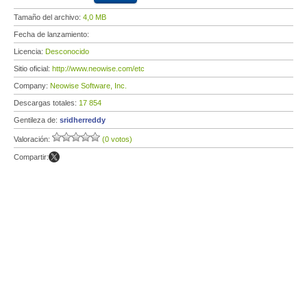
Tamaño del archivo:
4,0 MB
Fecha de lanzamiento:
Licencia:
Desconocido
Sitio oficial:
http://www.neowise.com/etc
Company:
Neowise Software, Inc.
Descargas totales:
17 854
Gentileza de:
sridherreddy
Valoración:
(0 votos)
Compartir: