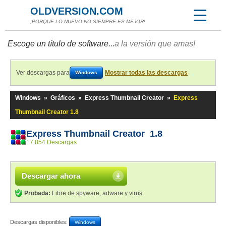
OLDVERSION.COM
¡PORQUE LO NUEVO NO SIEMPRE ES MEJOR!
Escoge un título de software...
a la versión que amas!
Ver descargas para
Mostrar todas las descargas
Windows
Windows
»
Gráficos
»
Express Thumbnail Creator
»
Express
Thumbnail Creator 1.8
Express Thumbnail Creator 1.8
17 854 Descargas
Descargar ahora
Probada:
Libre de spyware, adware y virus
Descargas disponibles:
Windows