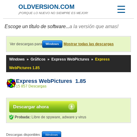
OLDVERSION.COM
¡PORQUE LO NUEVO NO SIEMPRE ES MEJOR!
Escoge un título de software...
a la versión que amas!
Ver descargas para
Mostrar todas las descargas
Windows
Windows
»
Gráficos
»
Express WebPictures
»
Express
WebPictures 1.85
Express WebPictures 1.85
15 857 Descargas
Descargar ahora
Probada:
Libre de spyware, adware y virus
Descargas disponibles:
Windows