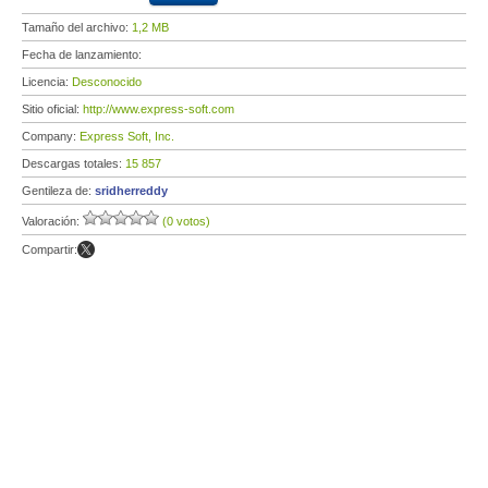
Tamaño del archivo:
1,2 MB
Fecha de lanzamiento:
Licencia:
Desconocido
Sitio oficial:
http://www.express-soft.com
Company:
Express Soft, Inc.
Descargas totales:
15 857
Gentileza de:
sridherreddy
Valoración:
(0 votos)
Compartir: