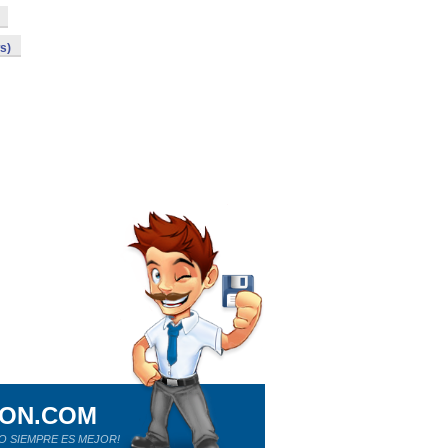
s)
ION.COM
O SIEMPRE ES MEJOR!