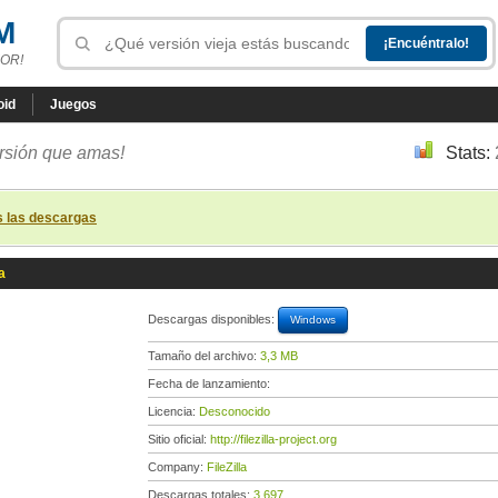
M
OR!
oid
Juegos
ersión que amas!
Stats:
s las descargas
a
Descargas disponibles:
Windows
Tamaño del archivo:
3,3 MB
Fecha de lanzamiento:
Licencia:
Desconocido
Sitio oficial:
http://filezilla-project.org
Company:
FileZilla
Descargas totales:
3 697