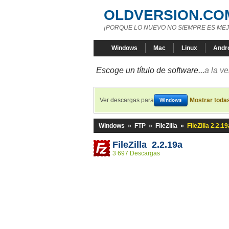
OLDVERSION.CO
¡PORQUE LO NUEVO NO SIEMPRE ES MEJ
Windows
Mac
Linux
Andr
Escoge un título de software...
a la v
Ver descargas para
Mostrar toda
Windows
Windows
»
FTP
»
FileZilla
»
FileZilla 2.2.19
FileZilla 2.2.19a
3 697 Descargas