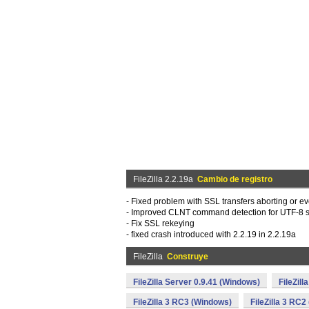
FileZilla 2.2.19a
Cambio de registro
- Fixed problem with SSL transfers aborting or ev
- Improved CLNT command detection for UTF-8 
- Fix SSL rekeying
- fixed crash introduced with 2.2.19 in 2.2.19a
FileZilla
Construye
FileZilla Server 0.9.41 (Windows)
FileZil
FileZilla 3 RC3 (Windows)
FileZilla 3 RC