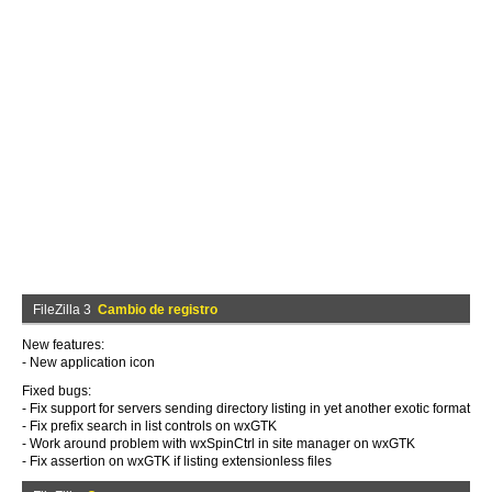
FileZilla 3
Cambio de registro
New features:
- New application icon
Fixed bugs:
- Fix support for servers sending directory listing in yet another exotic format
- Fix prefix search in list controls on wxGTK
- Work around problem with wxSpinCtrl in site manager on wxGTK
- Fix assertion on wxGTK if listing extensionless files