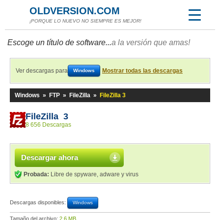
OLDVERSION.COM
¡PORQUE LO NUEVO NO SIEMPRE ES MEJOR!
Escoge un título de software...
a la versión que amas!
Ver descargas para
Mostrar todas las descargas
Windows
Windows
»
FTP
»
FileZilla
»
FileZilla 3
FileZilla 3
8 656 Descargas
Descargar ahora
Probada:
Libre de spyware, adware y virus
Descargas disponibles:
Windows
Tamaño del archivo:
2,6 MB