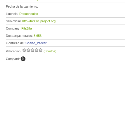
Fecha de lanzamiento:
Licencia:
Desconocido
Sitio oficial:
http://filezilla-project.org
Company:
FileZilla
Descargas totales:
8 656
Gentileza de:
Shane_Parkar
Valoración:
(0 votos)
Compartir: