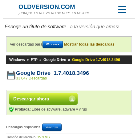
OLDVERSION.COM
¡PORQUE LO NUEVO NO SIEMPRE ES MEJOR!
Escoge un título de software...
a la versión que amas!
Ver descargas para
Mostrar todas las descargas
Windows
Windows
»
FTP
»
Google Drive
»
Google Drive 1.7.4018.3496
Google Drive 1.7.4018.3496
33 047 Descargas
Descargar ahora
Probada:
Libre de spyware, adware y virus
Descargas disponibles:
Windows
Tamaño del archivo:
15,9 MB