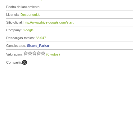
Fecha de lanzamiento:
Licencia:
Desconocido
Sitio oficial:
http://www.drive.google.com/start
Company:
Google
Descargas totales:
33 047
Gentileza de:
Shane_Parkar
Valoración:
(0 votos)
Compartir: