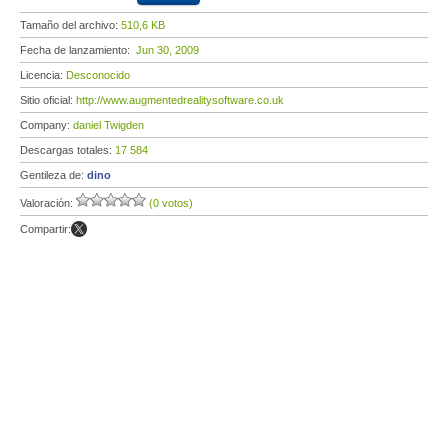
Tamaño del archivo:
510,6 KB
Fecha de lanzamiento:
Jun 30, 2009
Licencia:
Desconocido
Sitio oficial:
http://www.augmentedrealitysoftware.co.uk
Company:
daniel Twigden
Descargas totales:
17 584
Gentileza de:
dino
Valoración:
(0 votos)
Compartir: