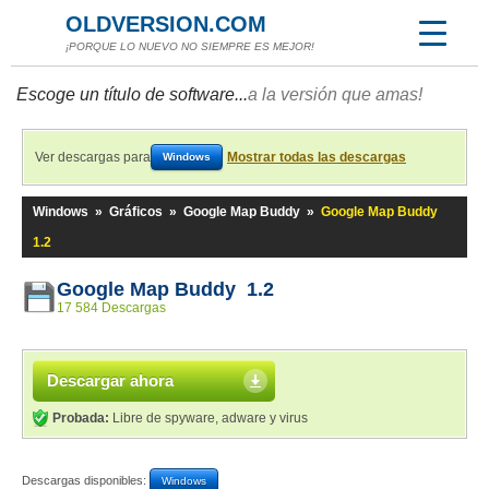
OLDVERSION.COM
¡PORQUE LO NUEVO NO SIEMPRE ES MEJOR!
Escoge un título de software...
a la versión que amas!
Ver descargas para
Mostrar todas las descargas
Windows
Windows
»
Gráficos
»
Google Map Buddy
»
Google Map Buddy
1.2
Google Map Buddy 1.2
17 584 Descargas
Descargar ahora
Probada:
Libre de spyware, adware y virus
Descargas disponibles:
Windows