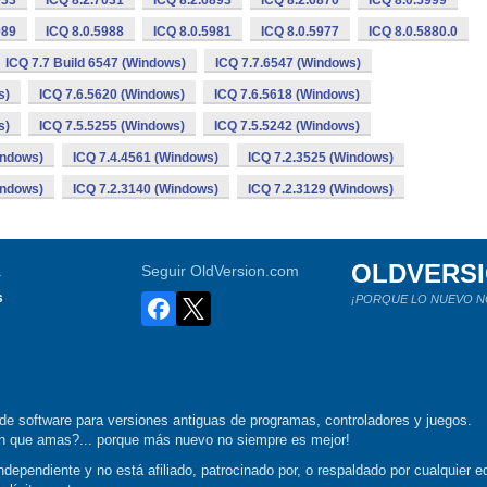
033
ICQ 8.2.7031
ICQ 8.2.6893
ICQ 8.2.6870
ICQ 8.0.5999
989
ICQ 8.0.5988
ICQ 8.0.5981
ICQ 8.0.5977
ICQ 8.0.5880.0
ICQ 7.7 Build 6547 (Windows)
ICQ 7.7.6547 (Windows)
s)
ICQ 7.6.5620 (Windows)
ICQ 7.6.5618 (Windows)
s)
ICQ 7.5.5255 (Windows)
ICQ 7.5.5242 (Windows)
indows)
ICQ 7.4.4561 (Windows)
ICQ 7.2.3525 (Windows)
indows)
ICQ 7.2.3140 (Windows)
ICQ 7.2.3129 (Windows)
OLDVERS
a
Seguir OldVersion.com
s
¡PORQUE LO NUEVO N
de software para versiones antiguas de programas, controladores y juegos.
ión que amas?... porque más nuevo no siempre es mejor!
dependiente y no está afiliado, patrocinado por, o respaldado por cualquier ed