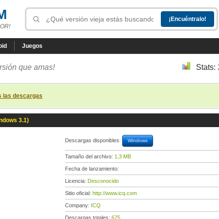
M
OR!
oid
Juegos
ersión que amas!
Stats:
s las descargas
ndows 3.1)
Descargas disponibles:
Windows
Tamaño del archivo:
1,3 MB
Fecha de lanzamiento:
Licencia:
Desconocido
Sitio oficial:
http://www.icq.com
Company:
ICQ
Descargas totales:
675