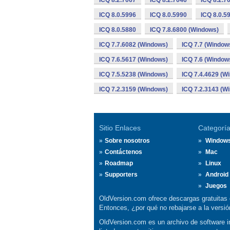
ICQ 8.2.7067
ICQ 8.2.7046
ICQ 8.2.7
ICQ 8.0.5996
ICQ 8.0.5990
ICQ 8.0.5
ICQ 8.0.5880
ICQ 7.8.6800 (Windows)
ICQ 7.7.6082 (Windows)
ICQ 7.7 (Window
ICQ 7.6.5617 (Windows)
ICQ 7.6 (Window
ICQ 7.5.5238 (Windows)
ICQ 7.4.4629 (W
ICQ 7.2.3159 (Windows)
ICQ 7.2.3143 (W
Sitio Enlaces
Categorí
Sobre nosotros
Window
Contáctenos
Mac
Roadmap
Linux
Supporters
Android
Juegos
OldVersion.com ofrece descargas gratuitas 
Entonces, ¿por qué no rebajarse a la vers
OldVersion.com es un archivo de software in