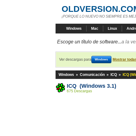
OLDVERSION.CO
¡PORQUE LO NUEVO NO SIEMPRE ES MEJ
Windows
Mac
Linux
Andr
Escoge un título de software...
a la v
Ver descargas para
Mostrar toda
Windows
Windows
»
Comunicación
»
ICQ
»
ICQ (Wi
ICQ (Windows 3.1)
675 Descargas