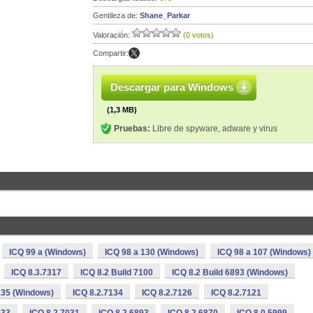
Gentileza de:
Shane_Parkar
Valoración:
(0 votos)
Compartir:
Descargar para Windows
(1,3 MB)
Pruebas:
Libre de spyware, adware y virus
ICQ 99 a (Windows)
ICQ 98 a 130 (Windows)
ICQ 98 a 107 (Windows)
ICQ 8.3.7317
ICQ 8.2 Build 7100
ICQ 8.2 Build 6893 (Windows)
135 (Windows)
ICQ 8.2.7134
ICQ 8.2.7126
ICQ 8.2.7121