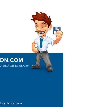
ION.COM
O SIEMPRE ES MEJOR!
itor de software