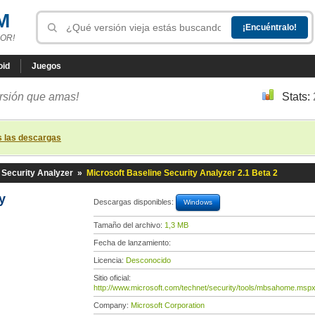
M
OR!
oid
Juegos
ersión que amas!
Stats:
s las descargas
 Security Analyzer
»
Microsoft Baseline Security Analyzer 2.1 Beta 2
y
Descargas disponibles:
Windows
Tamaño del archivo:
1,3 MB
Fecha de lanzamiento:
Licencia:
Desconocido
Sitio oficial:
http://www.microsoft.com/technet/security/tools/mbsahome.msp
Company:
Microsoft Corporation