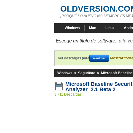
OLDVERSION.CO
¡PORQUE LO NUEVO NO SIEMPRE ES MEJ
Windows
Mac
Linux
Andr
Escoge un título de software...
a la v
Ver descargas para
Mostrar toda
Windows
Windows
»
Seguridad
»
Microsoft Baseline
Microsoft Baseline Securit
Analyzer 2.1 Beta 2
3 711 Descargas