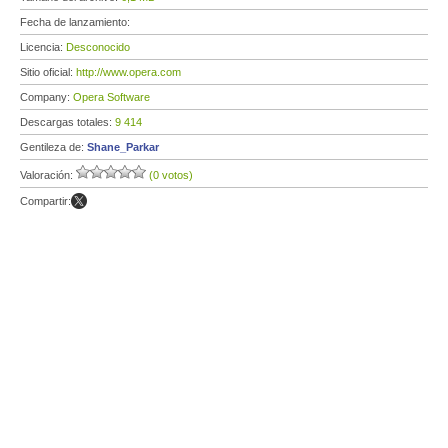
Fecha de lanzamiento:
Licencia:
Desconocido
Sitio oficial:
http://www.opera.com
Company:
Opera Software
Descargas totales:
9 414
Gentileza de:
Shane_Parkar
Valoración:
(0 votos)
Compartir: