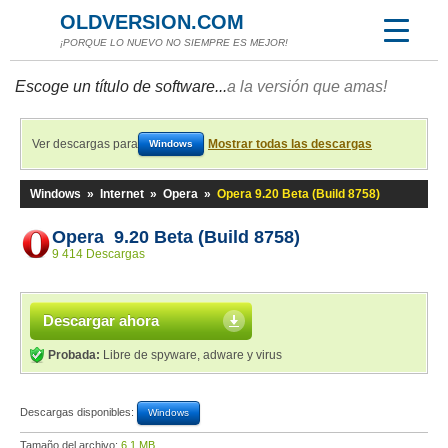
OLDVERSION.COM
¡PORQUE LO NUEVO NO SIEMPRE ES MEJOR!
Escoge un título de software...
a la versión que amas!
Ver descargas para
Mostrar todas las descargas
Windows
Windows
»
Internet
»
Opera
»
Opera 9.20 Beta (Build 8758)
Opera 9.20 Beta (Build 8758)
9 414 Descargas
Descargar ahora
Probada:
Libre de spyware, adware y virus
Descargas disponibles:
Windows
Tamaño del archivo:
6,1 MB