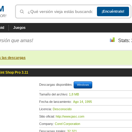
M
OR!
oid
Juegos
ersión que amas!
Stats:
s las descargas
int Shop Pro 3.11
Descargas disponibles:
Windows
Tamaño del archivo:
1,8 MB
Fecha de lanzamiento:
Ago 14, 1995
Licencia:
Desconocido
Sitio oficial:
http://www.jasc.com
Company:
Corel Corporation
Descargas totales:
32 321