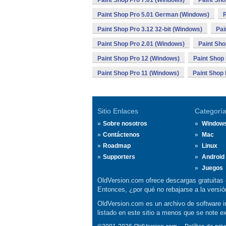
Paint Shop Pro 7.01 (Windows)
Paint Sho
Paint Shop Pro 5.01 German (Windows)
P
Paint Shop Pro 3.12 32-bit (Windows)
Pai
Paint Shop Pro 2.01 (Windows)
Paint Sho
Paint Shop Pro 12 (Windows)
Paint Shop
Paint Shop Pro 11 (Windows)
Paint Shop
Sitio Enlaces
Categorí
Sobre nosotros
Window
Contáctenos
Mac
Roadmap
Linux
Supporters
Android
Juegos
OldVersion.com ofrece descargas gratuitas 
Entonces, ¿por qué no rebajarse a la vers
OldVersion.com es un archivo de software in
listado en este sitio a menos que se note e