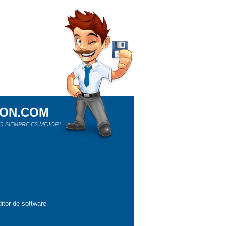
ION.COM
O SIEMPRE ES MEJOR!
itor de software