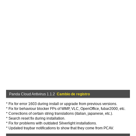
Panda Cloud Antivirus 1.1.2
Cambio de registro
* Fix for error 1603 during install or upgrade from previous versions.
* Fix for behaviour blocker FPs of WMP, VLC, OpenOffice, fubar2000, etc.
* Corrections of certain string translations (italian, japanese, etc.).
* Search reset fix during installation.
* Fix for problems with outdated Silverlight installations.
* Updated traybar notifications to show that they come from PCAV.