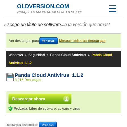
OLDVERSION.COM
¡PORQUE LO NUEVO NO SIEMPRE ES MEJOR!
Escoge un título de software...
a la versión que amas!
Ver descargas para
Mostrar todas las descargas
Windows
Windows
»
Seguridad
»
Panda Cloud Antivirus
»
Panda Cloud
Antivirus 1.1.2
Panda Cloud Antivirus 1.1.2
8 216 Descargas
Descargar ahora
Probada:
Libre de spyware, adware y virus
Descargas disponibles:
Windows