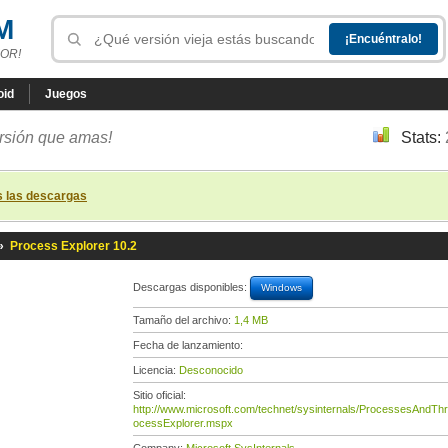
M
OR!
oid
Juegos
ersión que amas!
Stats:
s las descargas
»
Process Explorer 10.2
Descargas disponibles:
Windows
Tamaño del archivo:
1,4 MB
Fecha de lanzamiento:
Licencia:
Desconocido
Sitio oficial:
http://www.microsoft.com/technet/sysinternals/ProcessesAndTh
ocessExplorer.mspx