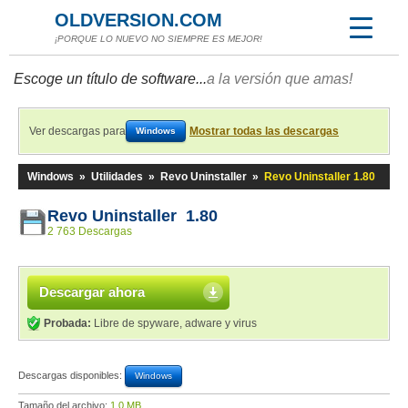
OLDVERSION.COM
¡PORQUE LO NUEVO NO SIEMPRE ES MEJOR!
Escoge un título de software...
a la versión que amas!
Ver descargas para
Mostrar todas las descargas
Windows
Windows
»
Utilidades
»
Revo Uninstaller
»
Revo Uninstaller 1.80
Revo Uninstaller 1.80
2 763 Descargas
Descargar ahora
Probada:
Libre de spyware, adware y virus
Descargas disponibles:
Windows
Tamaño del archivo:
1,0 MB