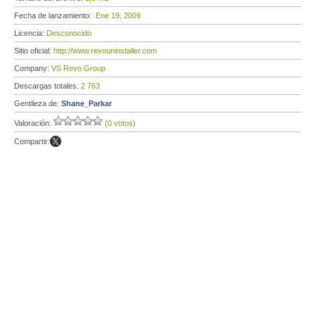
Fecha de lanzamiento:
Ene 19, 2009
Licencia:
Desconocido
Sitio oficial:
http://www.revouninstaller.com
Company:
VS Revo Group
Descargas totales:
2 763
Gentileza de:
Shane_Parkar
Valoración:
(0 votos)
Compartir: