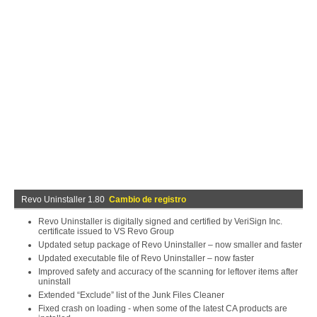
Revo Uninstaller 1.80
Cambio de registro
Revo Uninstaller is digitally signed and certified by VeriSign Inc.
certificate issued to VS Revo Group
Updated setup package of Revo Uninstaller – now smaller and faster
Updated executable file of Revo Uninstaller – now faster
Improved safety and accuracy of the scanning for leftover items after
uninstall
Extended “Exclude” list of the Junk Files Cleaner
Fixed crash on loading - when some of the latest CA products are